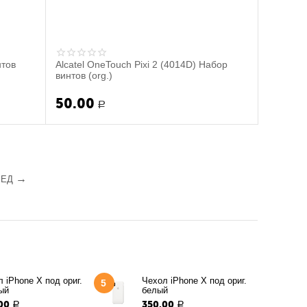
нтов
Alcatel OneTouch Pixi 2 (4014D) Набор
винтов (org.)
50.00
Р
РЕД
 iPhone X под ориг.
Чехол iPhone X под ориг.
5
ый
белый
00
350.00
Р
Р