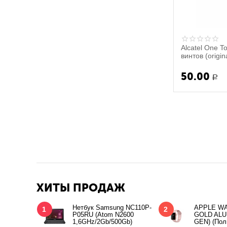
МТС
Caterpillar
Alcatel One 
винтов (origin
50.00
Р
ХИТЫ ПРОДАЖ
Нетбук Samsung NC110P-
APPLE WA
1
2
P05RU (Atom N2600
GOLD ALU
1,6GHz/2Gb/500Gb)
GEN) (Пол