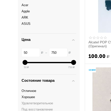
Acer
Apple
ARK
ASUS
Blackberry
Blackview
Цена
Alcatel POP 
BQ Mobile
(Оригинал)
Dexp
–
Р
Р
Digma
100.00
Р
DNS
Fly
50
750
Р
Р
Haier
HTC
Состояние товара
Huawei
Отличное
LeEco
Хорошее
Lenovo
Удовлетворительное
LG
Под восстановление
Meizu