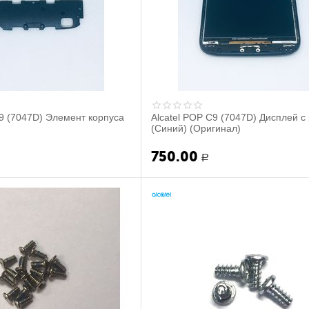
C9 (7047D) Элемент корпуса
Alcatel POP C9 (7047D) Дисплей с
(Синий) (Оригинал)
750.00
Р