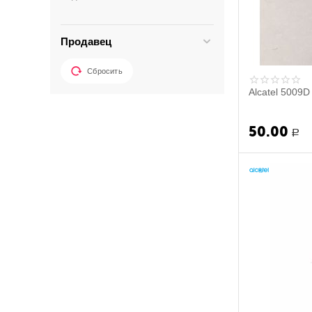
Micromax
Microsoft
Продавец
Motorola
Nokia
Сбросить
Orro
Alcatel 5009D
Oysters
Philips
50.00
Р
Prestigio
Replica
Samsung
Sony
Tecno
THL
Turbo
Vertex
Wexler
Xiaomi
ZTE