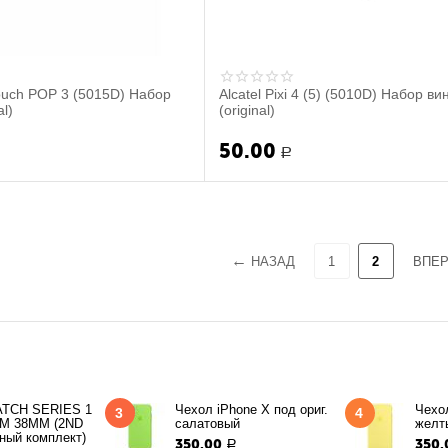
Touch POP 3 (5015D) Набор
Alcatel Pixi 4 (5) (5010D) Набор ви
al)
(original)
50.00
Р
НАЗАД
1
2
ВПЕ
TCH SERIES 1
Чехол iPhone X под ориг.
Чехол
3
4
M 38MM (2ND
салатовый
желт
ный комплект)
350.00
350.
Р