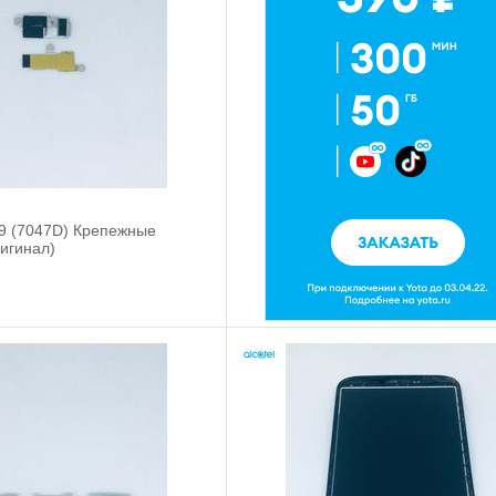
C9 (7047D) Крепежные
игинал)