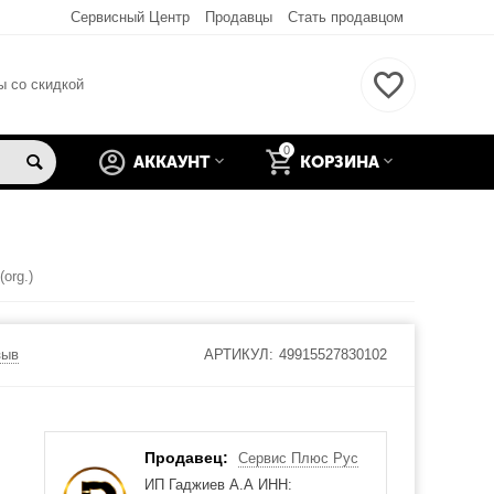
Сервисный Центр
Продавцы
Стать продавцом
ы со скидкой
0
АККАУНТ
КОРЗИНА
org.)
зыв
АРТИКУЛ:
49915527830102
Продавец:
Сервис Плюс Рус
ИП Гаджиев А.А ИНН: