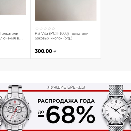
 Толкатели
PS Vita (PCH-1008) Толкатели
ключения в
боковых кнопок (org.)
орпуса (org.)
300.00
Р