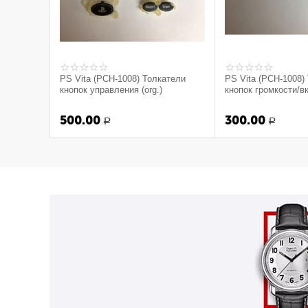
PS Vita (PCH-1008) Толкатели
PS Vita (PCH-1008)
кнопок управления (org.)
кнопок громкости/в
сборе с элементом к
500.00
300.00
Р
Р