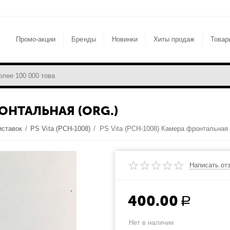
Промо-акции
Бренды
Новинки
Хиты продаж
Товар
РОНТАЛЬНАЯ (ORG.)
иставок
/
PS Vita (PCH-1008)
/
PS Vita (PCH-1008) Камера фронтальная (
Написать от
400.00
Р
Нет в наличии