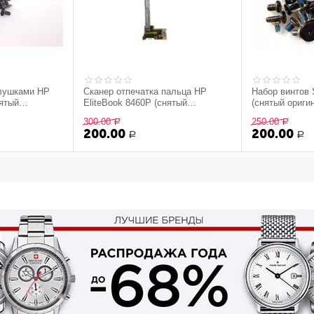
глушками HP
Сканер отпечатка пальца HP
Набор винтов
нятый
EliteBook 8460P (снятый
(снятый ориги
оригинал)
300.00
250.00
Р
Р
200.00
200.00
Р
Р