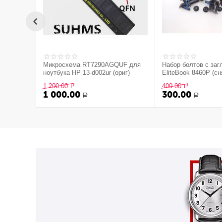
Микросхема RT7290AGQUF для
Набор болтов с за
ноутбука HP 13-d002ur (ориг)
EliteBook 8460P (с
оригинал)
1 200.00
400.00
Р
Р
1 000.00
300.00
Р
Р