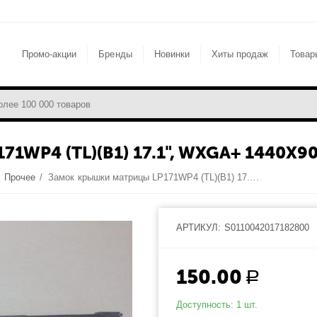
Промо-акции
Бренды
Новинки
Хиты продаж
Товар
4 (TL)(B1) 17.1", WXGA+ 1440X900, 
/
Прочее
/
Замок крышки матрицы LP171WP4 (TL)(B1) 17.1", WXGA+ 1440x900, (1 CCFL) , LG-Philips (org.)
АРТИКУЛ:
S0110042017182800
150.00
Р
Доступность:
1 шт.