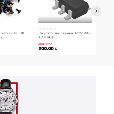
 Samsung NC110
Регулятор напряжения AP2204K-
нал)
ADJTRG1
400.00
Р
200.00
Р