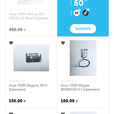
Asus X50N Тачпад 920-
000241-02 RevA (Оригинал) -
черный
450.00
Р
Asus X50N Модуль Wi-Fi
Asus X50N Модем
(Оригинал)
(B93M1015-F) (Оригинал)
150.00
100.00
Р
Р