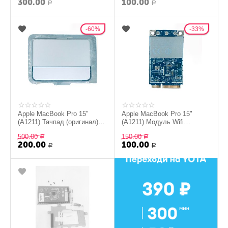
300.00
100.00
Р
Р
60%
33%
Apple MacBook Pro 15"
Apple MacBook Pro 15"
(A1211) Тачпад (оригинал) -
(A1211) Модуль Wifi
серебряный
AR5BXB72 (оригинал)
500.00
150.00
Р
Р
200.00
100.00
Р
Р