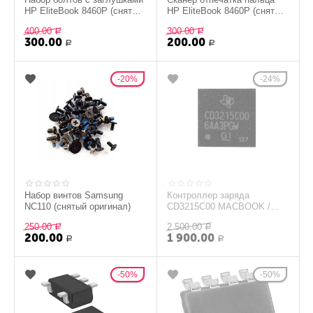
HP EliteBook 8460P (снятый
HP EliteBook 8460P (снятый
оригинал)
оригинал)
400.00
300.00
Р
Р
300.00
200.00
Р
Р
20%
24%
Набор винтов Samsung
Контроллер заряда
NC110 (снятый оригинал)
CD3215C00 MACBOOK /
IPAD
250.00
2 500.00
Р
Р
200.00
1 900.00
Р
Р
50%
50%