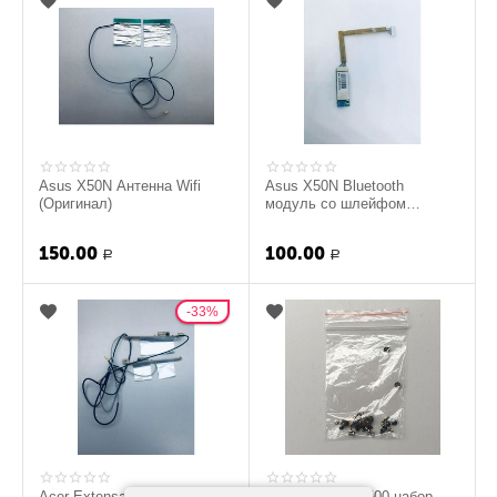
Asus X50N Антенна Wifi
Asus X50N Bluetooth
(Оригинал)
модуль со шлейфом
(Оригинал)
150.00
100.00
Р
Р
33%
Acer Extensa 7620 Антенна
4good Light AM500 набор