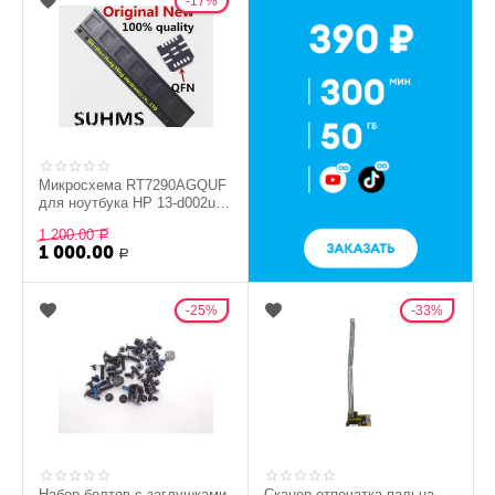
17%
Микросхема RT7290AGQUF
для ноутбука HP 13-d002ur
(ориг)
1 200.00
Р
1 000.00
Р
25%
33%
Набор болтов с заглушками
Сканер отпечатка пальца