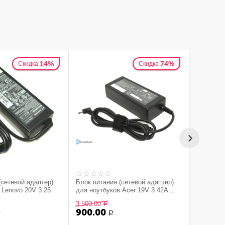
14%
74%
Скидка
Скидка
(сетевой адаптер)
Блок питания (сетевой адаптер)
Блок пит
 Lenovo 20V 3.25A
для ноутбуков Acer 19V 3.42A
 (прямоугольный)
3.0x1.1mm HC
3 500.00
Р
900.00
600.0
Р
Р