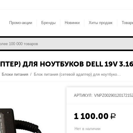
Промо-акции
Бренды
Новинки
Хиты продаж
Товар
ЕР) ДЛЯ НОУТБУКОВ DELL 19V 3.16A
/
Блоки питания
/
Блок питания (сетевой адаптер) для ноутбуков Dell 19V 3.16A 5.5x2.5
АРТИКУЛ:
VNPZ0029012017215
1 100.00
Р
Нет в наличии