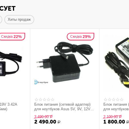
СУЕТ
Хиты продаж
22%
29%
Скидка
Скидка
19V 3.42A
Блок питания (сетевой адаптер)
Блок питания 
5мм)
для ноутбуков Asus 5V, 9V, 12V,
для ноутбуков
15V 3A, 20V 3.25A (Type-C) 65W
65W Rectangle
3 490.00
2 100.00
Р
Р
OEM
2 490.00
1 800.00
Р