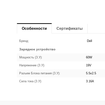
Особенности
Сертификаты
Бренд:
Dell
Зарядное устройство
Мощность (З.У):
60W
Напряжение (З.У):
19V
Разъем Блока питания (З.У):
5.5x2.5
Сила тока (З.У):
3.16A