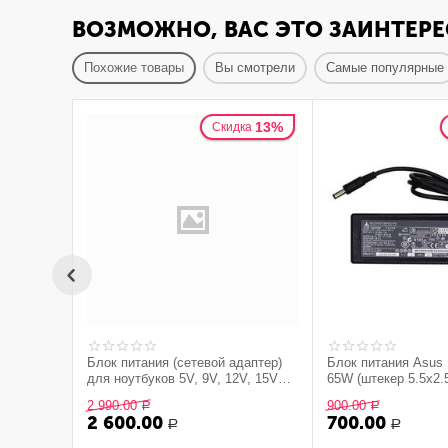
ВОЗМОЖНО, ВАС ЭТО ЗАИНТЕРЕ
Похожие товары
Вы смотрели
Самые популярные
13%
Скидка
Блок питания (сетевой адаптер)
Блок питания Asus 
для ноутбуков 5V, 9V, 12V, 15V
65W (штекер 5.5x2.
3A, 20V 3.25A (Type-C) 65W
2 990.00
900.00
Р
Р
2 600.00
700.00
Р
Р