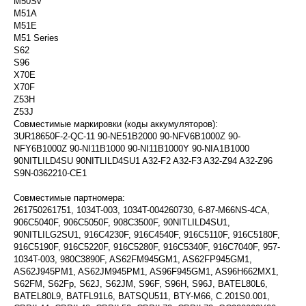
M50Sv
M51A
M51E
M51 Series
S62
S96
X70E
X70F
Z53H
Z53J
Совместимые маркировки (коды аккумуляторов):
3UR18650F-2-QC-11 90-NE51B2000 90-NFV6B1000Z 90-
NFY6B1000Z 90-NI11B1000 90-NI11B1000Y 90-NIA1B1000
90NITLILD4SU 90NITLILD4SU1 A32-F2 A32-F3 A32-Z94 A32-Z96
S9N-0362210-CE1
Совместимые партномера:
261750261751, 1034T-003, 1034T-004260730, 6-87-M66NS-4CA,
906C5040F, 906C5050F, 908C3500F, 90NITLILD4SU1,
90NITLILG2SU1, 916C4230F, 916C4540F, 916C5110F, 916C5180F,
916C5190F, 916C5220F, 916C5280F, 916C5340F, 916C7040F, 957-
1034T-003, 980C3890F, AS62FM945GM1, AS62FP945GM1,
AS62J945PM1, AS62JM945PM1, AS96F945GM1, AS96H662MX1,
S62FM, S62Fp, S62J, S62JM, S96F, S96H, S96J, BATEL80L6,
BATEL80L9, BATFL91L6, BATSQU511, BTY-M66, C.201S0.001,