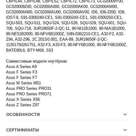
CBPIL44, CBPIL48, CBPIL52, CBPIL72, CBPIL73, GC020009Y00,
GC020009Z00, GC02000A000, GC02000AK00, GC02000AM00,
GC02000AN00, GC02000AU00, GC02000AV00, ID6, ID6-2200, ID9,
IDST-9, S91-0300240-CE1, S91-030024X-CE1, S91-0300250-CE1,
SQU-503, SQU-511, SQU-524, SQU-528, SQU-529, SQU-601, SQU-
706, SQU-718, 3UR18650F-2-QC-11, 90-NI11B1000, 90-NIA1B1000,
90-NE51B2000, 90-NFV6B1000Z, S9N-0362210-CE1, A32-F2, A32-
Z94, A32-Z96, 2C.201S0.001, EAA-89, 3UR18650F-2-QC-
11261750261751, A32-F3, A33-F3, 90-NFY6B1000, 90-NFY6B1000Z,
BATE80L6, BTY-M68, S53
Совместимые модели ноутбуков:
Asus A Series A9
Asus F Series F3
Asus F Series F7
Asus M Series M51
Asus PRO Series PRO31
Asus PRO Series PRO71
Asus X Series X56
Asus Z Series Z97
ОСОБЕННОСТИ
СЕРТИФИКАТЫ