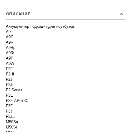
ОПИСАНИЕ
Аккумулятор подходит для ноутбуков:
A9
A9C
A9R
A9Rp
A9Rt
A9T
A9W
F2F
F2Hf
F2J
F2Je
F2 Series
F3E
F3E-AP073C
F3F
F3J
F3Ja
M50Sa
M50Sr