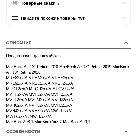
Товарные знаки ®
Найдите похожие товары тут
ОПИСАНИЕ
Предназначен для ноутбуков:
MacBook Air 13" Retina 2018 MacBook Air 13" Retina 2019 MacBook
Air 13" Retina 2020
MRE82xx/A MREA2xx/A MREE2xx/A
MRE92xx/A MREC2xx/A MREF2xx/A
MUQT2xx/A MUQU2xx/A MUQV2xx/A
MVFH2xx/A MVFJ2xx/A MVFK2xx/A
MVFL2xx/A MVFM2xx/A MVFN2xx/A
MVH62xx/A MVH82xx/A MVH22xx/A
MVH42xx/A MVH52xx/A MWTJ2xx/A
MWTK2xx/A MWTL2xx/A
MacBookAir8,1 MacBookAir8,2 MacBookAir9,1
ОСОБЕННОСТИ