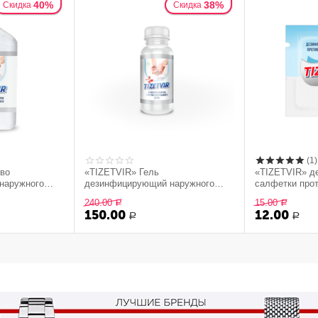
40%
38%
Скидка
Скидка
(1)
во
«TIZETVIR» Гель
«TIZETVIR» 
наружного
дезинфицирующий наружного
салфетки про
овирусного
применения противовирусного
действия
240.00
15.00
Р
Р
1000 мл.
действия объемом 95 мл.
150.00
12.00
Р
Р