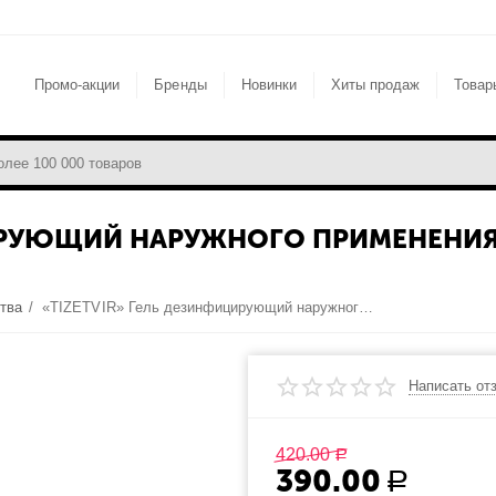
Промо-акции
Бренды
Новинки
Хиты продаж
Товар
ЦИРУЮЩИЙ НАРУЖНОГО ПРИМЕНЕНИ
тва
/
«TIZETVIR» Гель дезинфицирующий наружного применения противовирусного действия объемом 200 мл.
Написать от
420.00
Р
390.00
Р