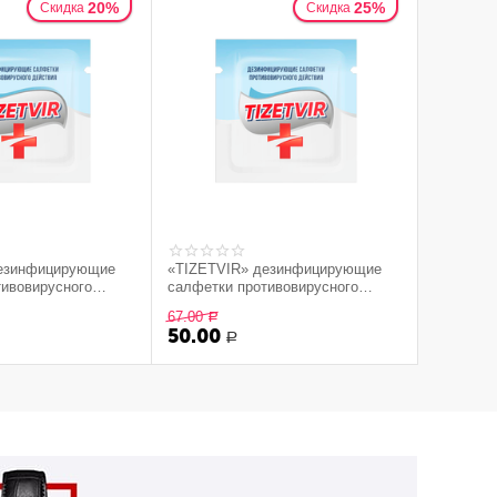
20%
25%
Скидка
Скидка
дезинфицирующие
«TIZETVIR» дезинфицирующие
тивовирусного
салфетки противовирусного
действия (в упаковке, 10 шт.)
67.00
Р
50.00
Р