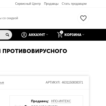
Сервисный Центр
Продавцы
Стать продавцом
ы со скидкой
0
АККАУНТ
КОРЗИНА
Я ПРОТИВОВИРУСНОГО
зыв
АРТИКУЛ:
4631150838371
Продавец:
НПО-ИНТЕКС